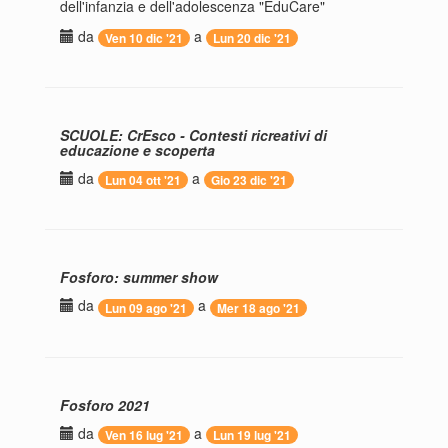
dell'infanzia e dell'adolescenza "EduCare"
da
a
Ven 10 dic '21
Lun 20 dic '21
SCUOLE: CrEsco - Contesti ricreativi di
educazione e scoperta
da
a
Lun 04 ott '21
Gio 23 dic '21
Fosforo: summer show
da
a
Lun 09 ago '21
Mer 18 ago '21
Fosforo 2021
da
a
Ven 16 lug '21
Lun 19 lug '21