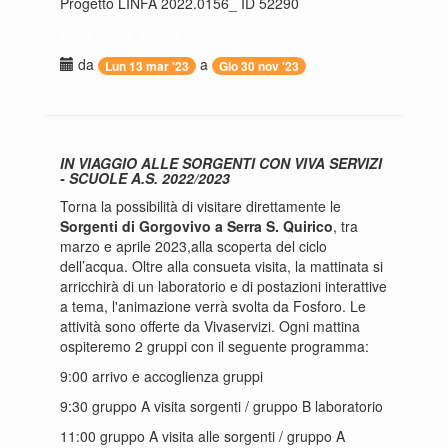
Progetto LINFA 2022.0156_ ID 52290
gtuite per le scuole tra
marzo e giugno 20
da
a
Lun 13 mar '23
Gio 30 nov '23
IN VIAGGIO ALLE SORGENTI CON VIVA SERVIZI
- SCUOLE A.S. 2022/2023
Torna la possibilità di visitare direttamente le
Sorgenti di Gorgovivo a Serra S. Quirico
, tra
marzo e aprile 2023,alla scoperta del ciclo
dell’acqua. Oltre alla consueta visita, la mattinata si
arricchirà di un laboratorio e di postazioni interattive
a tema, l'animazione verrà svolta da Fosforo. Le
attività sono offerte da Vivaservizi. Ogni mattina
ospiteremo 2 gruppi con il seguente programma:
9:00 arrivo e accoglienza gruppi
9:30 gruppo A visita sorgenti / gruppo B laboratorio
11:00 gruppo A visita alle sorgenti / gruppo A